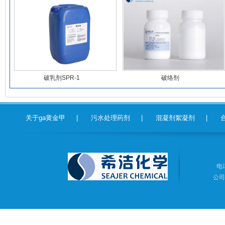
破乳剂SPR-1
破络剂
关于ga黄金甲
|
污水处理药剂
|
混凝剂絮凝剂
|
电话
公司