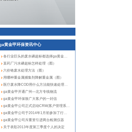
ga黄金甲环保资讯中心
各行业巨头的废水磷超标都选择ga黄金甲（图）
某药厂污水磷超标怎样处理（图）
六价铬废水处理方法（图）
用哪种重金属捕集剂降解重金属（图）
医疗废水降COD用什么方法能快速处理（图）
ga黄金甲开通广州—北方专线物流
ga黄金甲环保致广大客户的一封信
ga黄金甲公司正式启动CRM(客户管理系统)软件
ga黄金甲公司于2014年1月初参加了行业技术交流会
ga黄金甲公司斥重资引进两台检测仪器
关于表彰2013年度第三季度个人的决定