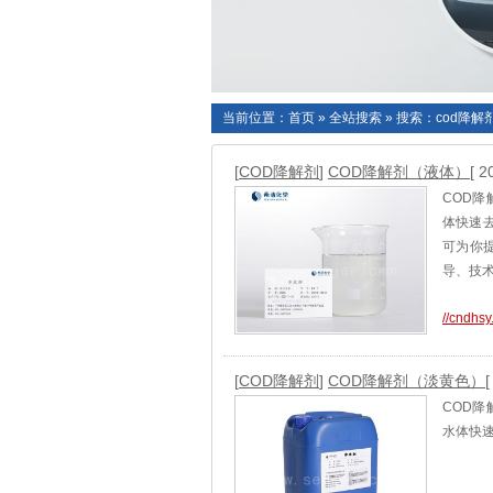
当前位置：
首页
»
全站搜索
» 搜索：cod降解
[
COD降解剂
]
COD降解剂（液体）
[ 2
COD
体快速去
可为你
导、技
//cndhsy
[
COD降解剂
]
COD降解剂（淡黄色）
[
COD
水体快速