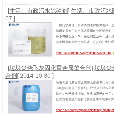
[
生活、市政污水除磷剂
]
生活、市政污水
07 ]
一般污水处理工艺对磷的去除能力有限，
除磷剂是专门为含低浓度磷的处理研发的
件下将磷沉淀下来，保证稳定达标，且不
剂可以有地去除污水的磷，可以弥补生处理
//cndhsy.com/shszwszyclj/shszwsclj.html
[
垃圾焚烧飞灰固化重金属螯合剂
]
垃圾焚
合剂
[ 2014-10-30 ]
垃圾焚烧飞灰固重金属螯合剂是专门用于
有机接枝的分子螯合剂。经过分子结构层
结构，分子极性增加、重金属离子的作用
处理垃圾焚烧产生的飞灰重金属时能够有力
//cndhsy.com/jfsfhghzjsahj/ljfsfhghzjsahj.h