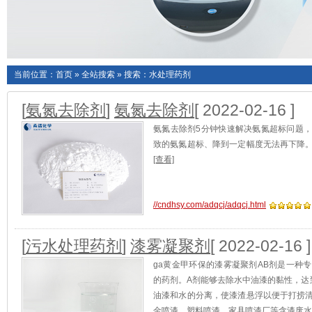
当前位置：
首页
»
全站搜索
» 搜索：水处理药剂
[
氨氮去除剂
]
氨氮去除剂
[ 2022-02-16 ]
氨氮去除剂5分钟快速解决氨氮超标问题
致的氨氮超标、降到一定幅度无法再下降
[查看]
//cndhsy.com/adqcj/adqcj.html
[
污水处理药剂
]
漆雾凝聚剂
[ 2022-02-16 ]
ga黄金甲环保的漆雾凝聚剂AB剂是一种
的药剂。A剂能够去除水中油漆的黏性，达
油漆和水的分离，使漆渣悬浮以便于打捞
金喷漆、塑料喷漆、家具喷漆厂等含漆废水