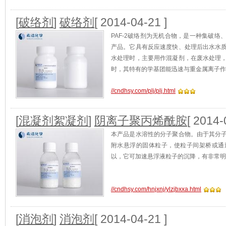
[
破络剂
]
破络剂
[ 2014-04-21 ]
PAF-2破络剂为无机合物，是一种集破
产品。它具有反应速度快、处理后出水水
水处理时，主要用作混凝剂，在废水处理
时，其特有的学基团能迅速与重金属离子作
//cndhsy.com/plj/plj.html
[
混凝剂絮凝剂
]
阴离子聚丙烯酰胺
[ 2014-
本产品是水溶性的分子聚合物。由于其分
附水悬浮的固体粒子，使粒子间架桥或通
以，它可加速悬浮液粒子的沉降，有非常明
//cndhsy.com/hnjxnj/ylzjbxxa.html
[
消泡剂
]
消泡剂
[ 2014-04-21 ]