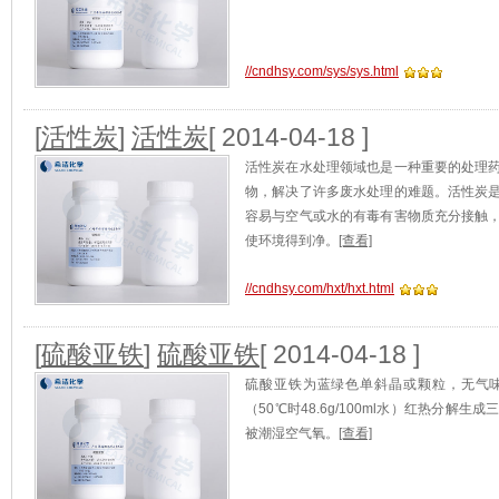
//cndhsy.com/sys/sys.html
[
活性炭
]
活性炭
[ 2014-04-18 ]
活性炭在水处理领域也是一种重要的处理
物，解决了许多废水处理的难题。活性炭
容易与空气或水的有毒有害物质充分接触
使环境得到净。
[查看]
//cndhsy.com/hxt/hxt.html
[
硫酸亚铁
]
硫酸亚铁
[ 2014-04-18 ]
硫酸亚铁为蓝绿色单斜晶或颗粒，无气味，
（50℃时48.6g/100ml水）红热分
被潮湿空气氧。
[查看]