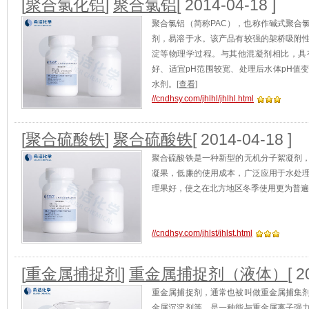
[
聚合氯化铝
]
聚合氯铝
[ 2014-04-18 ]
聚合氯铝（简称PAC），也称作碱式聚合
剂，易溶于水。该产品有较强的架桥吸附
淀等物理学过程。与其他混凝剂相比，具
好、适宜pH范围较宽、处理后水体pH值
水剂。
[查看]
//cndhsy.com/jhlhl/jhlhl.html
[
聚合硫酸铁
]
聚合硫酸铁
[ 2014-04-18 ]
聚合硫酸铁是一种新型的无机分子絮凝剂
凝果，低廉的使用成本，广泛应用于水处
理果好，使之在北方地区冬季使用更为普遍
//cndhsy.com/jhlst/jhlst.html
[
重金属捕捉剂
]
重金属捕捉剂（液体）
[ 2
重金属捕捉剂，通常也被叫做重金属捕集
金属沉淀剂等。是一种能与重金属离子强