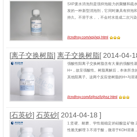
SXP废水消泡剂是强抑泡能力的聚醚和疏
发的一种新型消泡剂，它同时兼具有抑泡
持久。不溶于水，，不会对水造成二次污染
//cndhsy.com/xpj/xpj.html
[
离子交换树脂
]
离子交换树脂
[ 2014-04-1
强酸性阳离子交换树脂含有大量的强酸性基
H+，故呈强酸性。树脂离解后，本体所含
其他阳离子。这两个反应使树脂的H+与溶
//cndhsy.com/lzjhsz/lzjhsz.html
[
石英砂
]
石英砂
[ 2014-04-18 ]
1.坚硬、耐磨、学性能稳定的硅酸盐矿物 
性脆无解理 3.不溶于酸，微溶于KOH溶液，熔