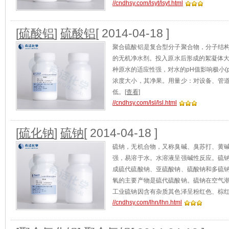
//cndhsy.com/lsyt/lsyt.html
[
硫酸铝
]
硫酸铝
[ 2014-04-18 ]
聚合硫酸铝是复合型分子聚合物，分子结
的无机净水剂。投入原水后形成的絮凝体大
种原水的适应性强，对水的pH值影响极小(p
浓度大小，其净果。用量少：对设备、管
低。
[查看]
//cndhsy.com/lsl/lsl.html
[
硫化钠
]
硫钠
[ 2014-04-18 ]
硫钠，无机合物，又称臭碱、臭苏打、黄
强，易溶于水。水溶液呈强碱性反应。硫
成硫代硫酸钠、亚硫酸钠、硫酸钠和多硫
氧的主要产物是硫代硫酸钠。硫钠在空气
工业硫钠因含有杂质其色泽呈粉红色、棕
//cndhsy.com/lhn/lhn.html
质影响而异。
[查看]