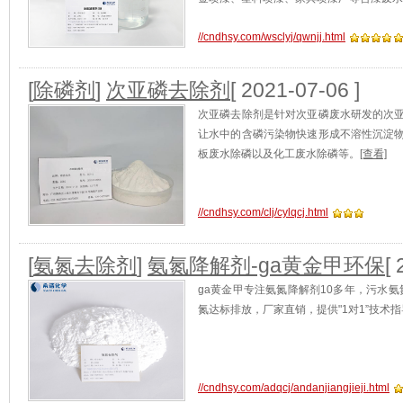
//cndhsy.com/wsclyj/qwnjj.html
[
除磷剂
]
次亚磷去除剂
[ 2021-07-06 ]
次亚磷去除剂是针对次亚磷废水研发的次
让水中的含磷污染物快速形成不溶性沉淀
板废水除磷以及化工废水除磷等。
[查看]
//cndhsy.com/clj/cylqcj.html
[
氨氮去除剂
]
氨氮降解剂-ga黄金甲环保
[
ga黄金甲专注氨氮降解剂10多年，污水氨
氮达标排放，厂家直销，提供"1对1”技术指
//cndhsy.com/adqcj/andanjiangjieji.html