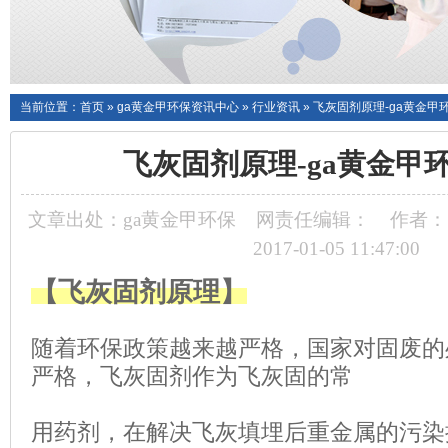
当前位置：
首页
»
ga黄金甲环保资讯中心
»
行业资讯
»
飞灰固剂原理-ga黄金甲
飞灰固剂原理-ga黄金甲
文章出处：ga黄金甲环保
网责任编辑：
作者：
2017-01-05 11:47:00
【飞灰固剂原理】
随着环保政策越来越严格，国家对固废的
严格，飞灰固剂作为飞灰固的
常
用
药剂，在解决飞灰填埋后重金属的污染