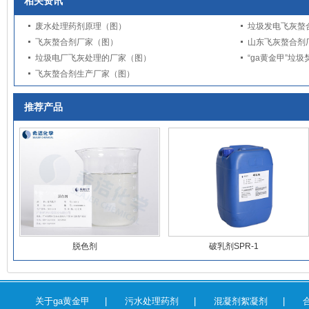
相关资讯
废水处理药剂原理（图）
垃圾发电飞灰螯
飞灰螯合剂厂家（图）
山东飞灰螯合剂
垃圾电厂飞灰处理的厂家（图）
“ga黄金甲”垃
飞灰螯合剂生产厂家（图）
推荐产品
脱色剂
破乳剂SPR-1
关于ga黄金甲
|
污水处理药剂
|
混凝剂絮凝剂
|