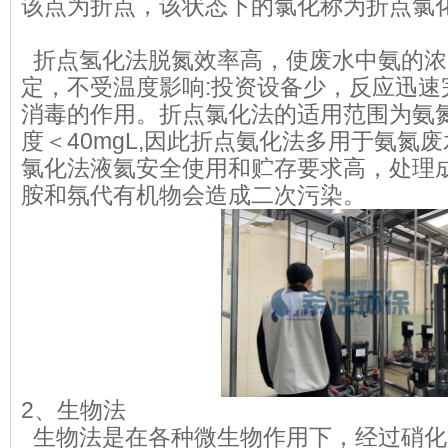
该点为折点，该状态下的氯化称为折点氯
折点氢化法脱氮效率高，使废水中氨的浓
定，不受温度影响:投资设备少，反应迅速
消毒的作用。折点氯化法的适用范围为氨
度＜40mgL,因此折点氨化法多用于氨氮
氯化法液氦安全使用和贮存要求高，处理
胺和氛代有机物会造成二次污染。
2、生物法
生物法是在各种微生物作用下，经过硝化