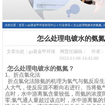
当前位置：
首页
»
ga黄金甲环保资讯中心
»
行业资讯
»
怎么处理电镀水的氨氮（
怎么处理电镀水的氨氮
文章出处：ga黄金甲环保
网责任编辑：
作者：
2023-11-06 14:42:00
怎么处理电镀水的氨氮？
1、折点氯化法
折点氯化法除氨的机理为氯气与氨反应生
人大气，使反应源不断向右进行。当将氨
点时，水中游离氯含量较低，而氨的浓度
零;氯气通人量超过该点时，水中游离氯的