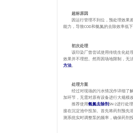
超标原因
因
运行管理不到位，预处理效果
能力，导致
和氨氮的去除效率低下
COD
初次处理
该印染厂曾尝试使用传统生化处
效果并不理想。
然而
因
场地限制，无
方法
。
处理方案
经过对现场的污水情况作详细了解
加环节
，
无需对原有设备进行大规模
推荐使用
氨氮去除剂
进行处
SN-2
接
在沉淀池中投加。
首先将
药剂预先
测系统实时调整泵的频率，确保药剂