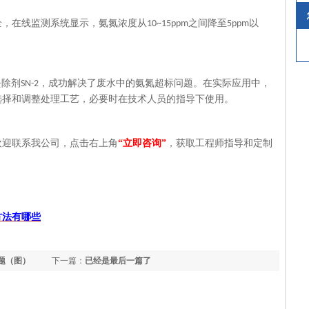
全，在线监测系统显示，
氨氮浓度
从
之间降至
以
10~15ppm
5ppm
去除剂
，成功解决了废水中的氨氮超标问题。在实际应用中，
SN-2
选择和调整处理工艺
，必要时在技术人员的指导下使用。
欢迎联系我公司，点击右上角
“立即咨询”
，获取工程师指导和定制
方法有哪些
题（图）
下一篇：
已经是最后一篇了