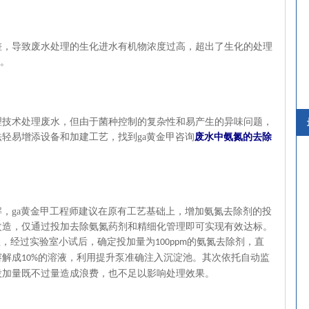
差，导致废水处理的生化进水有机物浓度过高，超出了生化的处理
。
理技术处理废水，但由于菌种控制的复杂性和易产生的异味问题，
法轻易增添设备和加建工艺
，找到ga黄金甲咨询
废水中氨氮的去除
，ga黄金甲工程师建议在
原有工艺基础上，增加氨氮去除剂的投
改造，仅通过投加去除氨氮药剂和精细化管理即可实现
有
效达标
。
理
，经过实验室小试后，确定投加量为
的氨氮去除剂
，直
100ppm
溶解成
的溶液，利用提升泵
准确
注入沉淀池。
其次
依托自动监
10%
投加量既不过量造成浪费，也不足以影响处理效果。