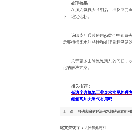
处理效果
在加入氨氮去除剂后，待反应完
下
，稳定达标。
该印染厂通过
使
用
ga黄金甲
氨氮
需要根据废水的特性和处理目标灵活
关于更多去除
氨氮药
剂的问题，
化的解决方案。
相关推荐：
低浓度含氨氮工业废水常见处理
氨氮高加大曝气有用吗
上一篇：
总磷去除剂解决污水总磷超标的问
此文关键字：
去除氨氮药剂