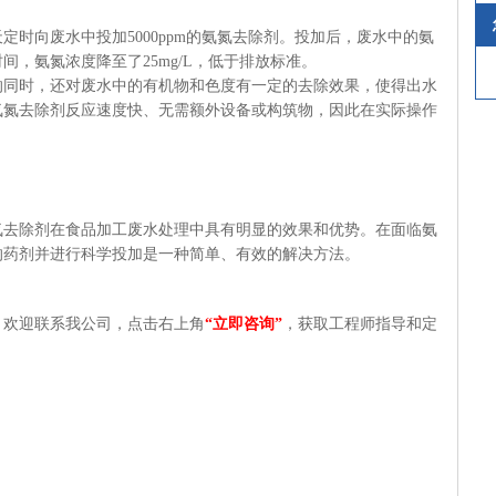
天定时向废水中投加
5000ppm
的氨氮去除剂。投加后，废水中的氨
时间，氨氮浓度降至了
25
mg/L，低于排放标准。
的同时，还对废水中的有机物和色度有一定的去除效果，使得出水
氨氮去除剂反应速度快、无需额外设备或构筑物，因此在实际操作
氮去除剂在食品加工废水处理中具有明显的效果和优势。在面临氨
的药剂并进行科学投加是一种简单、有效的解决方法。
，欢迎联系我公司，点击右上角
“立即咨询”
，获取工程师指导和定