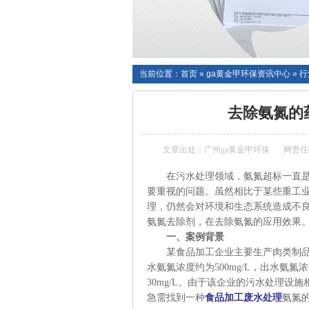
当前位置：
首页
»
ga黄金甲环保资讯中心
»
行
去除氨氮的
文章出处：广州ga黄金甲环保
网责任
在污水处理领域，氨氮超标一直
要重视的问题。虽然相比于某些重工
理，仍然会对环境和生态系统造成不
氨氮去除剂，
在去除氨氮的应用效果
一、案例背景
某食品加工企业主要生产肉类制
水氨氮浓度约为
500mg/L，出水氨
30mg/L。由于该企业的污水处理
急需找到一种
食品加工废水处理
氨氮